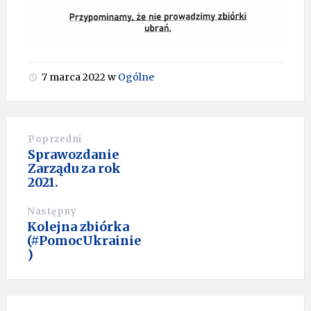
7 marca 2022
w
Ogólne
Poprzedni
Sprawozdanie
Zarządu za rok
2021.
Następny
Kolejna zbiórka
(#PomocUkrainie
)