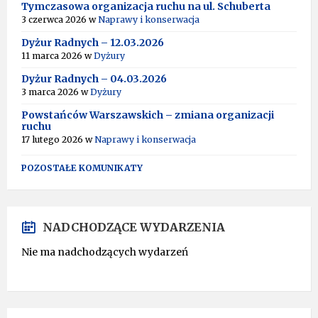
R
Tymczasowa organizacja ruchu na ul. Schuberta
N
3 czerwca 2026
w
Naprawy i konserwacja
A
T
Dyżur Radnych – 12.03.2026
I
11 marca 2026
w
Dyżury
V
Dyżur Radnych – 04.03.2026
E
:
3 marca 2026
w
Dyżury
Powstańców Warszawskich – zmiana organizacji
ruchu
17 lutego 2026
w
Naprawy i konserwacja
POZOSTAŁE KOMUNIKATY
NADCHODZĄCE WYDARZENIA
Nie ma nadchodzących wydarzeń