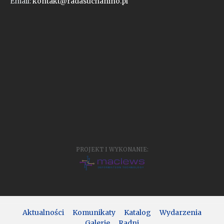
Email:
kontakt@radasuchanino.pl
PROJEKT I WYKONANIE:
Aktualności
Komunikaty
Katalog
Wydarzenia
Galerie
Radni