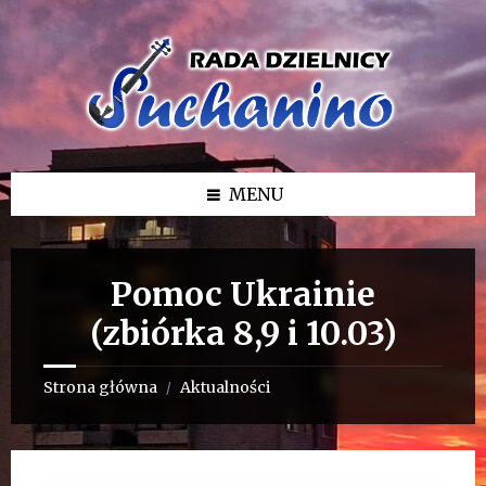
Przejdź
Przejdź
Przejdź
do
do
do
treści
lewego
stopki
paska
bocznego
MENU
Pomoc Ukrainie
(zbiórka 8,9 i 10.03)
Strona główna
Aktualności
/