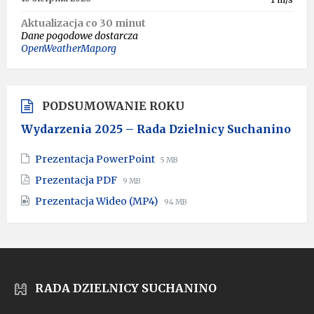
Aktualizacja co 30 minut
Dane pogodowe dostarcza
OpenWeatherMap.org
PODSUMOWANIE ROKU
Wydarzenia 2025 – Rada Dzielnicy Suchanino
File
File
Prezentacja PowerPoint
5 MB
extension:
size:
File
File
Prezentacja PDF
9 MB
pptx
extension:
size:
File
File
Prezentacja Wideo (MP4)
pdf
94 MB
extension:
size:
mp4
RADA DZIELNICY SUCHANINO