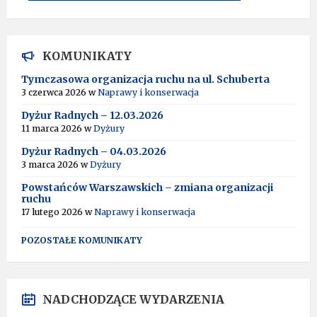
A
L
T
KOMUNIKATY
E
R
Tymczasowa organizacja ruchu na ul. Schuberta
N
3 czerwca 2026
w
Naprawy i konserwacja
A
T
Dyżur Radnych – 12.03.2026
I
11 marca 2026
w
Dyżury
V
Dyżur Radnych – 04.03.2026
E
:
3 marca 2026
w
Dyżury
Powstańców Warszawskich – zmiana organizacji
ruchu
17 lutego 2026
w
Naprawy i konserwacja
POZOSTAŁE KOMUNIKATY
NADCHODZĄCE WYDARZENIA