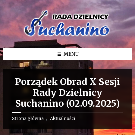
Przejdź
Przejdź
Przejdź
do
do
do
treści
lewego
stopki
paska
bocznego
MENU
Porządek Obrad X Sesji
Rady Dzielnicy
Suchanino (02.09.2025)
Strona główna
Aktualności
/