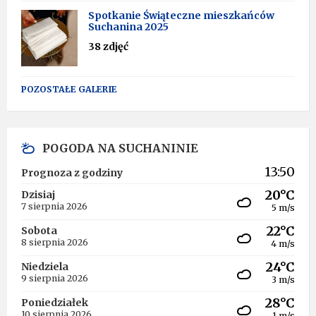
Spotkanie Świąteczne mieszkańców
Suchanina 2025
38 zdjęć
POZOSTAŁE GALERIE
POGODA NA SUCHANINIE
13:50
Prognoza z godziny
20°C
Dzisiaj
7 sierpnia 2026
5 m/s
22°C
Sobota
8 sierpnia 2026
4 m/s
24°C
Niedziela
9 sierpnia 2026
3 m/s
28°C
Poniedziałek
10 sierpnia 2026
1 m/s