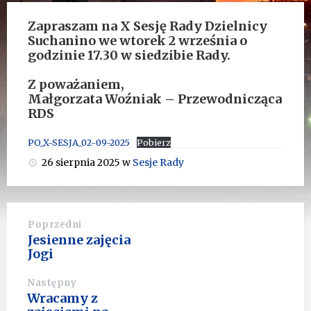
Zapraszam na X Sesję Rady Dzielnicy
Suchanino we wtorek 2 września o
godzinie 17.30 w siedzibie Rady.
Z poważaniem,
Małgorzata Woźniak – Przewodnicząca
RDS
PO_X-SESJA_02-09-2025
Pobierz
26 sierpnia 2025
w
Sesje Rady
Poprzedni
Jesienne zajęcia
Jogi
Następny
Wracamy z