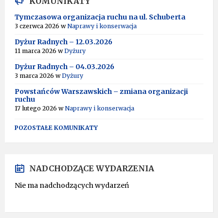
KOMUNIKATY
E
R
Tymczasowa organizacja ruchu na ul. Schuberta
N
3 czerwca 2026
w
Naprawy i konserwacja
A
T
Dyżur Radnych – 12.03.2026
I
11 marca 2026
w
Dyżury
V
Dyżur Radnych – 04.03.2026
E
:
3 marca 2026
w
Dyżury
Powstańców Warszawskich – zmiana organizacji
ruchu
17 lutego 2026
w
Naprawy i konserwacja
POZOSTAŁE KOMUNIKATY
NADCHODZĄCE WYDARZENIA
Nie ma nadchodzących wydarzeń