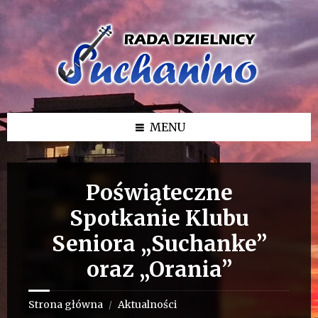
Przejdź
Przejdź
Przejdź
do
do
do
treści
lewego
stopki
paska
bocznego
MENU
Poświąteczne
Spotkanie Klubu
Seniora „Suchanke”
oraz „Orania”
Strona główna
Aktualności
/