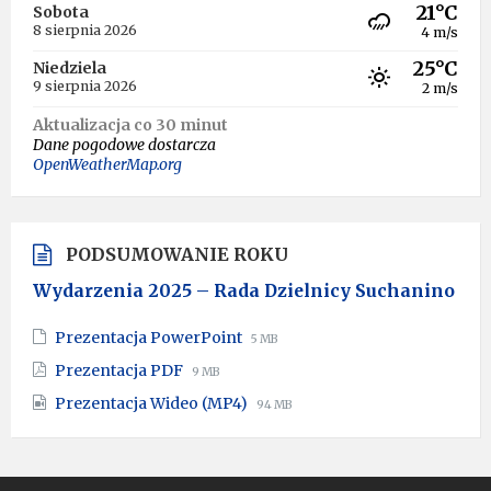
21°C
Sobota
8 sierpnia 2026
4 m/s
25°C
Niedziela
9 sierpnia 2026
2 m/s
Aktualizacja co 30 minut
Dane pogodowe dostarcza
OpenWeatherMap.org
PODSUMOWANIE ROKU
Wydarzenia 2025 – Rada Dzielnicy Suchanino
File
File
Prezentacja PowerPoint
5 MB
extension:
size:
File
File
Prezentacja PDF
9 MB
pptx
extension:
size:
File
File
Prezentacja Wideo (MP4)
pdf
94 MB
extension:
size:
mp4