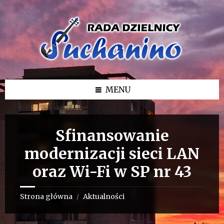
Przejdź
Przejdź
Przejdź
do
do
do
treści
lewego
stopki
paska
bocznego
MENU
Sfinansowanie
modernizacji sieci LAN
oraz Wi-Fi w SP nr 43
Strona główna
Aktualności
/