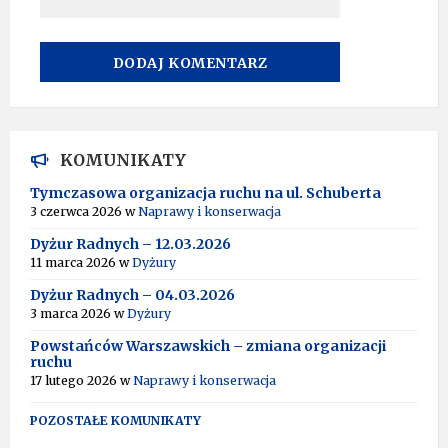
A
L
T
KOMUNIKATY
E
R
Tymczasowa organizacja ruchu na ul. Schuberta
N
3 czerwca 2026
w
Naprawy i konserwacja
A
T
Dyżur Radnych – 12.03.2026
I
11 marca 2026
w
Dyżury
V
Dyżur Radnych – 04.03.2026
E
:
3 marca 2026
w
Dyżury
Powstańców Warszawskich – zmiana organizacji
ruchu
17 lutego 2026
w
Naprawy i konserwacja
POZOSTAŁE KOMUNIKATY