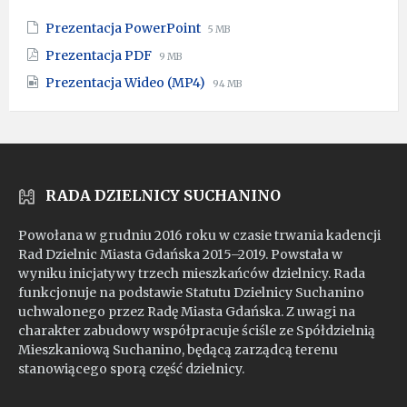
File
File
Prezentacja PowerPoint
5 MB
extension:
size:
File
File
Prezentacja PDF
9 MB
pptx
extension:
size:
File
File
Prezentacja Wideo (MP4)
pdf
94 MB
extension:
size:
mp4
RADA DZIELNICY SUCHANINO
Powołana w grudniu 2016 roku w czasie trwania kadencji
Rad Dzielnic Miasta Gdańska 2015–2019. Powstała w
wyniku inicjatywy trzech mieszkańców dzielnicy. Rada
funkcjonuje na podstawie Statutu Dzielnicy Suchanino
uchwalonego przez Radę Miasta Gdańska. Z uwagi na
charakter zabudowy współpracuje ściśle ze Spółdzielnią
Mieszkaniową Suchanino, będącą zarządcą terenu
stanowiącego sporą część dzielnicy.