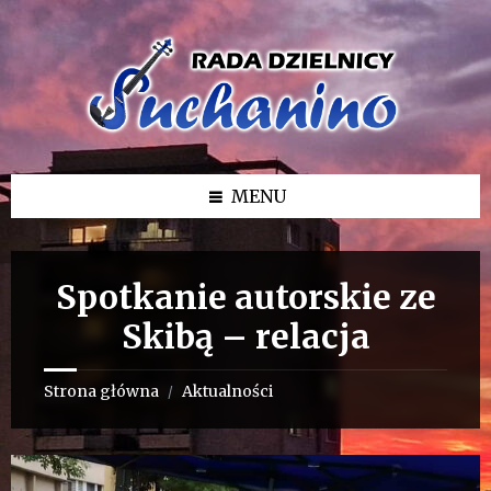
Przejdź
Przejdź
Przejdź
do
do
do
treści
lewego
stopki
paska
bocznego
MENU
Spotkanie autorskie ze
Skibą – relacja
Strona główna
Aktualności
/