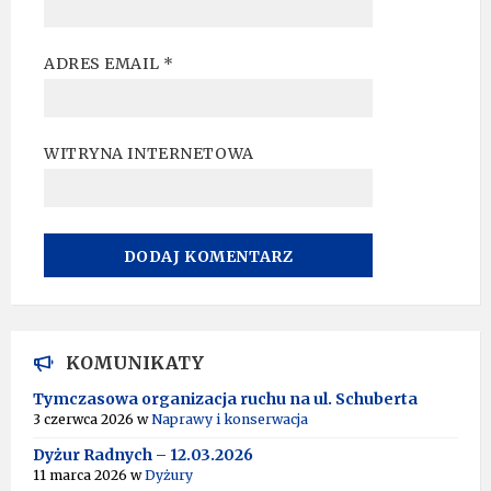
ADRES EMAIL
*
WITRYNA INTERNETOWA
A
L
T
KOMUNIKATY
E
R
Tymczasowa organizacja ruchu na ul. Schuberta
N
3 czerwca 2026
w
Naprawy i konserwacja
A
T
Dyżur Radnych – 12.03.2026
I
11 marca 2026
w
Dyżury