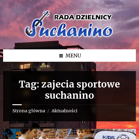
Przejdź
Przejdź
Przejdź
do
do
do
treści
lewego
stopki
paska
bocznego
MENU
Tag:
zajecia sportowe
suchanino
Strona główna
Aktualności
/