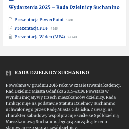
Wydarzenia 2025 – Rada Dzielnicy Suchanino
File
File
Prezentacja PowerPoint
5 MB
extension:
size:
File
File
Prezentacja PDF
9 MB
pptx
extension:
size:
File
File
Prezentacja Wideo (MP4)
pdf
94 MB
extension:
size:
mp4
RADA DZIELNICY SUCHANINO
Powołana w grudniu 2016 roku w czasie trwania kadencji
Rad Dzielnic Miasta Gdańska 2015–2019. Powstała w
wyniku inicjatywy trzech mieszkańców dzielnicy. Rada
funkcjonuje na podstawie Statutu Dzielnicy Suchanino
uchwalonego przez Radę Miasta Gdańska. Z uwagi na
charakter zabudowy współpracuje ściśle ze Spółdzielnią
Mieszkaniową Suchanino, będącą zarządcą terenu
stanowiącego sporą część dzielnicy.