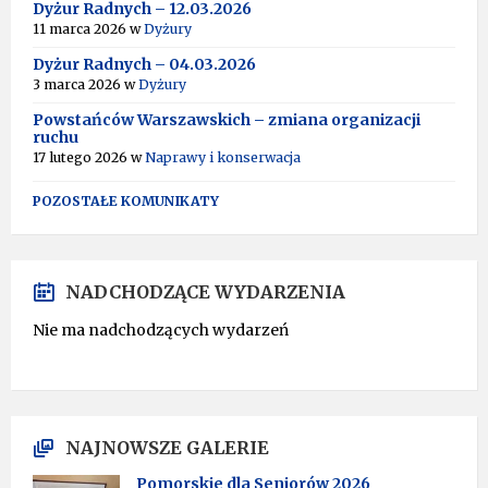
T
Dyżur Radnych – 12.03.2026
I
11 marca 2026
w
Dyżury
V
Dyżur Radnych – 04.03.2026
E
:
3 marca 2026
w
Dyżury
Powstańców Warszawskich – zmiana organizacji
ruchu
17 lutego 2026
w
Naprawy i konserwacja
POZOSTAŁE KOMUNIKATY
NADCHODZĄCE WYDARZENIA
Nie ma nadchodzących wydarzeń
NAJNOWSZE GALERIE
Pomorskie dla Seniorów 2026