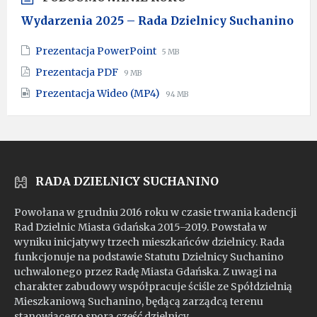
Wydarzenia 2025 – Rada Dzielnicy Suchanino
File
File
Prezentacja PowerPoint
5 MB
extension:
size:
File
File
Prezentacja PDF
9 MB
pptx
extension:
size:
File
File
Prezentacja Wideo (MP4)
pdf
94 MB
extension:
size:
mp4
RADA DZIELNICY SUCHANINO
Powołana w grudniu 2016 roku w czasie trwania kadencji
Rad Dzielnic Miasta Gdańska 2015–2019. Powstała w
wyniku inicjatywy trzech mieszkańców dzielnicy. Rada
funkcjonuje na podstawie Statutu Dzielnicy Suchanino
uchwalonego przez Radę Miasta Gdańska. Z uwagi na
charakter zabudowy współpracuje ściśle ze Spółdzielnią
Mieszkaniową Suchanino, będącą zarządcą terenu
stanowiącego sporą część dzielnicy.