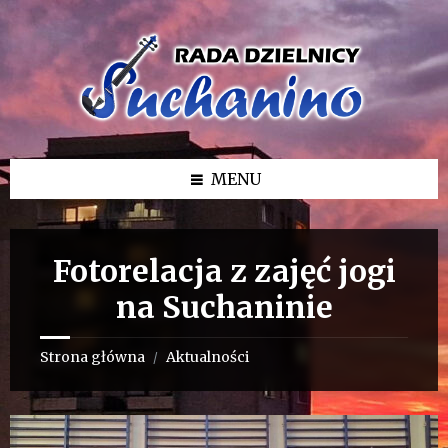
Przejdź
Przejdź
Przejdź
do
do
do
treści
lewego
stopki
paska
bocznego
MENU
Fotorelacja z zajęć jogi
na Suchaninie
Strona główna
Aktualności
/