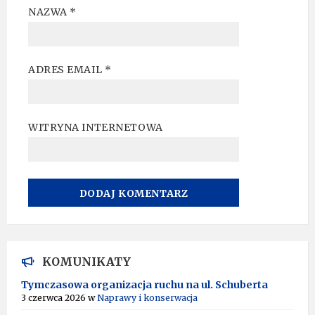
NAZWA
*
ADRES EMAIL
*
WITRYNA INTERNETOWA
A
L
T
KOMUNIKATY
E
R
Tymczasowa organizacja ruchu na ul. Schuberta
N
3 czerwca 2026
w
Naprawy i konserwacja
A