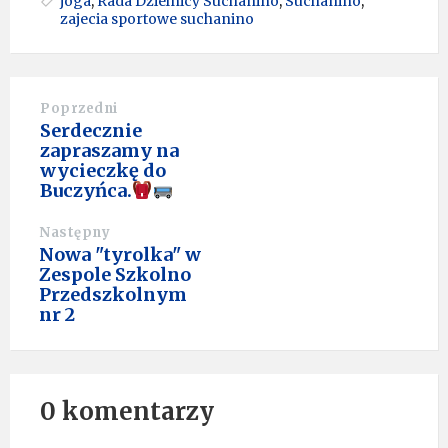
joga
,
Rada Dzielnicy Suchanino
,
Suchanino
,
zajecia sportowe suchanino
Poprzedni
Serdecznie
zapraszamy na
wycieczkę do
Buczyńca.
Następny
Nowa "tyrolka" w
Zespole Szkolno
Przedszkolnym
nr 2
0 komentarzy