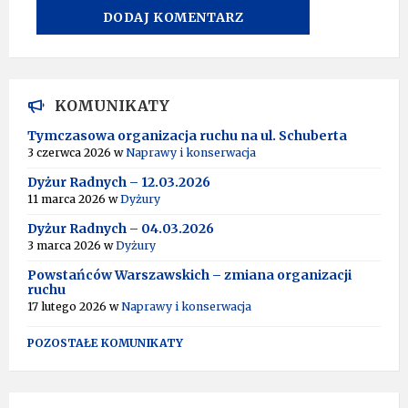
A
L
T
KOMUNIKATY
E
R
Tymczasowa organizacja ruchu na ul. Schuberta
N
3 czerwca 2026
w
Naprawy i konserwacja
A
T
Dyżur Radnych – 12.03.2026
I
11 marca 2026
w
Dyżury
V
Dyżur Radnych – 04.03.2026
E
:
3 marca 2026
w
Dyżury
Powstańców Warszawskich – zmiana organizacji
ruchu
17 lutego 2026
w
Naprawy i konserwacja
POZOSTAŁE KOMUNIKATY