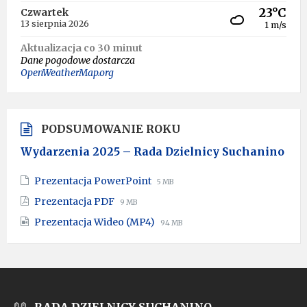
23°C
Czwartek
13 sierpnia 2026
1 m/s
Aktualizacja co 30 minut
Dane pogodowe dostarcza
OpenWeatherMap.org
PODSUMOWANIE ROKU
Wydarzenia 2025 – Rada Dzielnicy Suchanino
File
File
Prezentacja PowerPoint
5 MB
extension:
size:
File
File
Prezentacja PDF
9 MB
pptx
extension:
size:
File
File
Prezentacja Wideo (MP4)
pdf
94 MB
extension:
size:
mp4
RADA DZIELNICY SUCHANINO