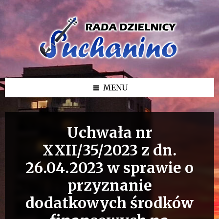
Przejdź
Przejdź
Przejdź
do
do
do
treści
lewego
stopki
paska
bocznego
MENU
Uchwała nr
XXII/35/2023 z dn.
26.04.2023 w sprawie o
przyznanie
dodatkowych środków