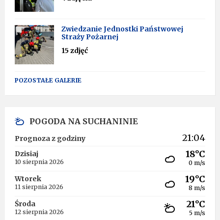
Zwiedzanie Jednostki Państwowej
Straży Pożarnej
15 zdjęć
POZOSTAŁE GALERIE
POGODA NA SUCHANINIE
21:04
Prognoza z godziny
18°C
Dzisiaj
10 sierpnia 2026
0 m/s
19°C
Wtorek
11 sierpnia 2026
8 m/s
21°C
Środa
12 sierpnia 2026
5 m/s