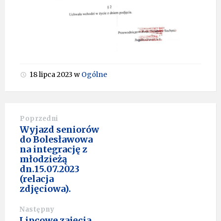
18 lipca 2023
w
Ogólne
Poprzedni
Wyjazd seniorów
do Bolesławowa
na integrację z
młodzieżą
dn.15.07.2023
(relacja
zdjęciowa).
Następny
Lipcowe zajęcia