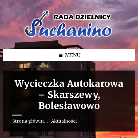
Przejdź
Przejdź
Przejdź
do
do
do
treści
lewego
stopki
paska
bocznego
MENU
Wycieczka Autokarowa
– Skarszewy,
Bolesławowo
Strona główna
Aktualności
/