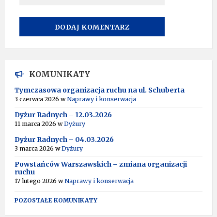
A
L
T
KOMUNIKATY
E
R
Tymczasowa organizacja ruchu na ul. Schuberta
N
3 czerwca 2026
w
Naprawy i konserwacja
A
T
Dyżur Radnych – 12.03.2026
I
11 marca 2026
w
Dyżury
V
Dyżur Radnych – 04.03.2026
E
:
3 marca 2026
w
Dyżury
Powstańców Warszawskich – zmiana organizacji
ruchu
17 lutego 2026
w
Naprawy i konserwacja
POZOSTAŁE KOMUNIKATY