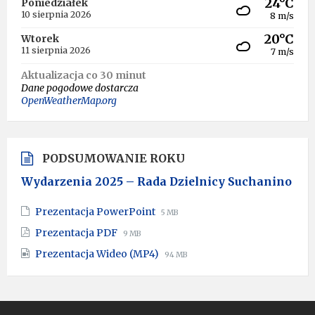
24°C
Poniedziałek
10 sierpnia 2026
8 m/s
20°C
Wtorek
11 sierpnia 2026
7 m/s
Aktualizacja co 30 minut
Dane pogodowe dostarcza
OpenWeatherMap.org
PODSUMOWANIE ROKU
Wydarzenia 2025 – Rada Dzielnicy Suchanino
File
File
Prezentacja PowerPoint
5 MB
extension:
size:
File
File
Prezentacja PDF
9 MB
pptx
extension:
size:
File
File
Prezentacja Wideo (MP4)
pdf
94 MB
extension:
size:
mp4