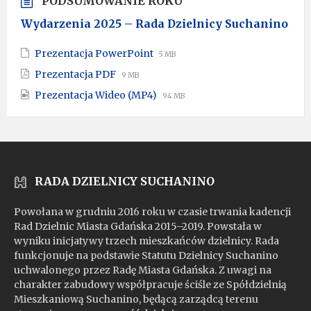
PODSUMOWANIE ROKU
Wydarzenia 2025 – Rada Dzielnicy Suchanino
File
File
Prezentacja PowerPoint
5 MB
extension:
size:
File
File
Prezentacja PDF
9 MB
pptx
extension:
size:
File
File
Prezentacja Wideo (MP4)
pdf
94 MB
extension:
size:
mp4
RADA DZIELNICY SUCHANINO
Powołana w grudniu 2016 roku w czasie trwania kadencji
Rad Dzielnic Miasta Gdańska 2015–2019. Powstała w
wyniku inicjatywy trzech mieszkańców dzielnicy. Rada
funkcjonuje na podstawie Statutu Dzielnicy Suchanino
uchwalonego przez Radę Miasta Gdańska. Z uwagi na
charakter zabudowy współpracuje ściśle ze Spółdzielnią
Mieszkaniową Suchanino, będącą zarządcą terenu