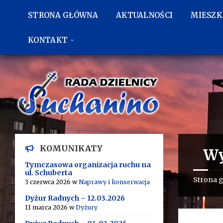
Przejdź
Przejdź
Przejdź
do
do
do
STRONA GŁÓWNA
AKTUALNOŚCI
MIESZ
treści
lewego
stopki
paska
bocznego
KONTAKT
KOMUNIKATY
Wy
Tymczasowa organizacja ruchu na
ul. Schuberta
Strona 
3 czerwca 2026
w
Naprawy i konserwacja
Dyżur Radnych – 12.03.2026
11 marca 2026
w
Dyżury