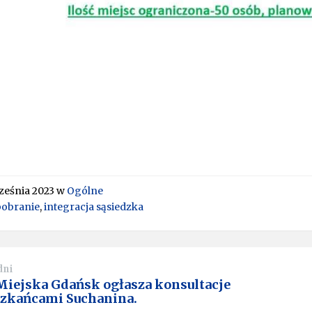
ześnia 2023
w
Ogólne
bobranie
,
integracja sąsiedzka
dni
Miejska Gdańsk ogłasza konsultacje
szkańcami Suchanina.