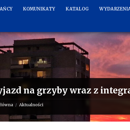
KAŃCY
KOMUNIKATY
KATALOG
WYDARZENI
jazd na grzyby wraz z integra
główna
Aktualności
/