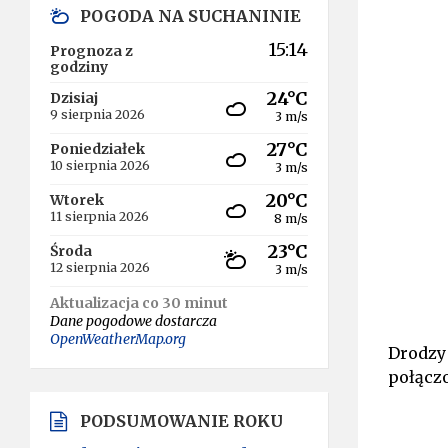
POGODA NA SUCHANINIE
15:14
Prognoza z
godziny
24°C
Dzisiaj
9 sierpnia 2026
3 m/s
27°C
Poniedziałek
10 sierpnia 2026
3 m/s
20°C
Wtorek
11 sierpnia 2026
8 m/s
23°C
Środa
12 sierpnia 2026
3 m/s
Aktualizacja co 30 minut
Dane pogodowe dostarcza
OpenWeatherMap.org
Drodzy
połączo
PODSUMOWANIE ROKU