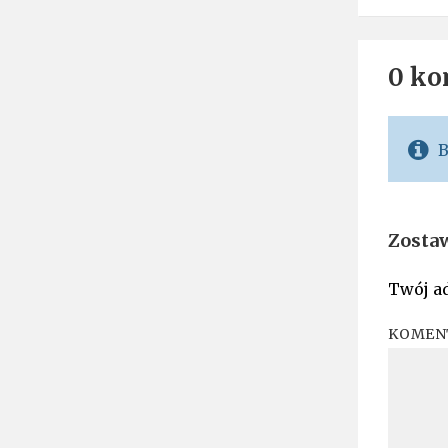
0 ko
B
Zosta
Twój ad
KOMEN