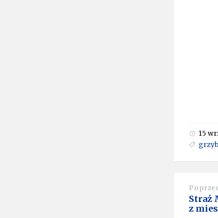
15 wr
grzy
Poprze
Straż 
z mie