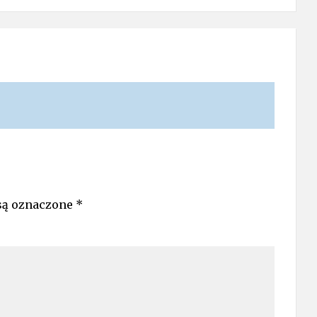
są oznaczone
*