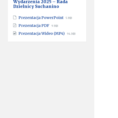
Wydarzenia 2025 – Rada
Dzielnicy Suchanino
File
File
Prezentacja PowerPoint
5 MB
extension:
size:
File
File
Prezentacja PDF
9 MB
pptx
extension:
size:
File
File
Prezentacja Wideo (MP4)
pdf
94 MB
extension:
size:
mp4