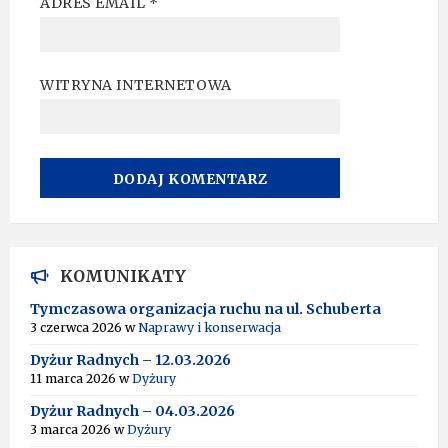
ADRES EMAIL
*
WITRYNA INTERNETOWA
A
L
T
KOMUNIKATY
E
R
Tymczasowa organizacja ruchu na ul. Schuberta
N
3 czerwca 2026
w
Naprawy i konserwacja
A
T
Dyżur Radnych – 12.03.2026
I
11 marca 2026
w
Dyżury
V
Dyżur Radnych – 04.03.2026
E
:
3 marca 2026
w
Dyżury