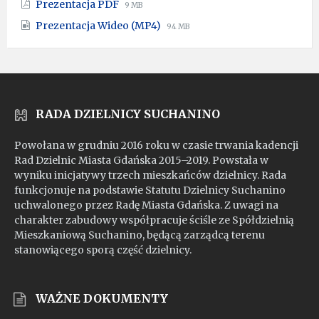
File
File
Prezentacja PDF
9 MB
pptx
extension:
size:
File
File
Prezentacja Wideo (MP4)
pdf
94 MB
extension:
size:
mp4
RADA DZIELNICY SUCHANINO
Powołana w grudniu 2016 roku w czasie trwania kadencji
Rad Dzielnic Miasta Gdańska 2015–2019. Powstała w
wyniku inicjatywy trzech mieszkańców dzielnicy. Rada
funkcjonuje na podstawie Statutu Dzielnicy Suchanino
uchwalonego przez Radę Miasta Gdańska. Z uwagi na
charakter zabudowy współpracuje ściśle ze Spółdzielnią
Mieszkaniową Suchanino, będącą zarządcą terenu
stanowiącego sporą część dzielnicy.
WAŻNE DOKUMENTY