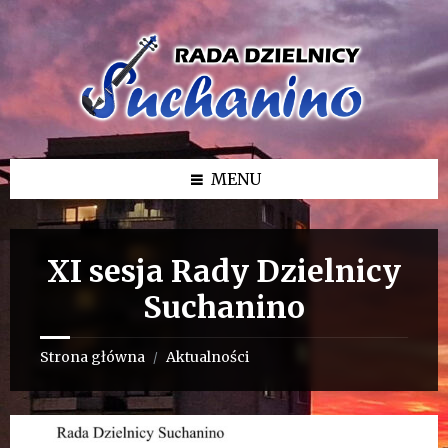
Przejdź
Przejdź
Przejdź
do
do
do
treści
lewego
stopki
paska
bocznego
MENU
XI sesja Rady Dzielnicy
Suchanino
Strona główna
Aktualności
/