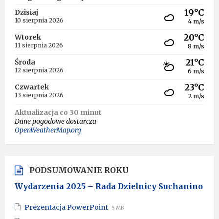
19°C
Dzisiaj
10 sierpnia 2026
4 m/s
20°C
Wtorek
11 sierpnia 2026
8 m/s
21°C
Środa
12 sierpnia 2026
6 m/s
23°C
Czwartek
13 sierpnia 2026
2 m/s
Aktualizacja co 30 minut
Dane pogodowe dostarcza
OpenWeatherMap.org
PODSUMOWANIE ROKU
Wydarzenia 2025 – Rada Dzielnicy Suchanino
File
File
Prezentacja PowerPoint
5 MB
extension:
size: