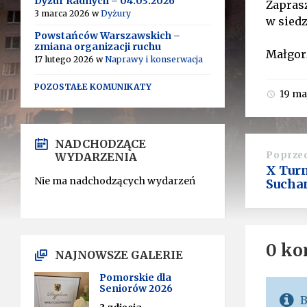
Dyżur Radnych – 04.03.2026
Zaprasz
3 marca 2026
w
Dyżury
w siedz
Powstańców Warszawskich –
zmiana organizacji ruchu
Małgor
17 lutego 2026
w
Naprawy i konserwacja
POZOSTAŁE KOMUNIKATY
19 ma
NADCHODZĄCE
Poprze
WYDARZENIA
X Turn
Nie ma nadchodzących wydarzeń
Sucha
0 ko
NAJNOWSZE GALERIE
Pomorskie dla
Seniorów 2026
B