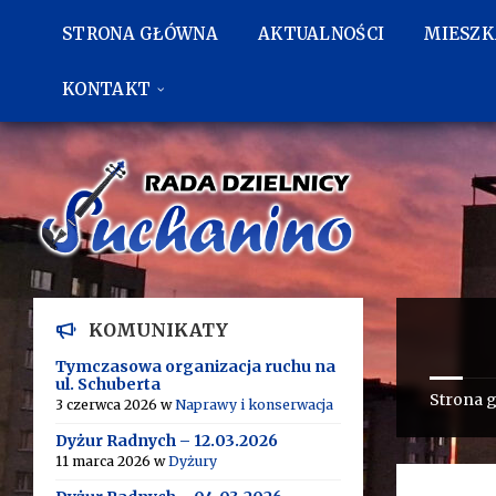
Przejdź
Przejdź
Przejdź
do
do
do
STRONA GŁÓWNA
AKTUALNOŚCI
MIESZ
treści
lewego
stopki
paska
bocznego
KONTAKT
KOMUNIKATY
Tymczasowa organizacja ruchu na
ul. Schuberta
Strona 
3 czerwca 2026
w
Naprawy i konserwacja
Dyżur Radnych – 12.03.2026
11 marca 2026
w
Dyżury