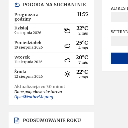
POGODA NA SUCHANINIE
ADRES 
11:55
Prognoza z
godziny
22°C
Dzisiaj
WITRY
9 sierpnia 2026
2 m/s
25°C
Poniedziałek
10 sierpnia 2026
4 m/s
20°C
Wtorek
11 sierpnia 2026
7 m/s
22°C
Środa
A
12 sierpnia 2026
2 m/s
L
T
Aktualizacja co 30 minut
E
Dane pogodowe dostarcza
R
OpenWeatherMap.org
N
A
T
I
V
PODSUMOWANIE ROKU
E