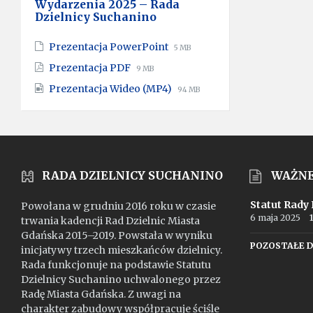
Wydarzenia 2025 – Rada
:
Dzielnicy Suchanino
File
File
Prezentacja PowerPoint
5 MB
extension:
size:
File
File
Prezentacja PDF
9 MB
pptx
extension:
size:
File
File
Prezentacja Wideo (MP4)
pdf
94 MB
extension:
size:
mp4
RADA DZIELNICY SUCHANINO
WAŻN
Statut Rady
Powołana w grudniu 2016 roku w czasie
6 maja 2025
trwania kadencji Rad Dzielnic Miasta
Gdańska 2015–2019. Powstała w wyniku
POZOSTAŁE 
inicjatywy trzech mieszkańców dzielnicy.
Rada funkcjonuje na podstawie Statutu
Dzielnicy Suchanino uchwalonego przez
Radę Miasta Gdańska. Z uwagi na
charakter zabudowy współpracuje ściśle