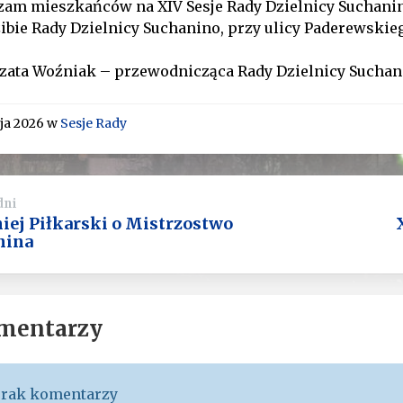
am mieszkańców na XIV Sesje Rady Dzielnicy Suchanino,
ibie Rady Dzielnicy Suchanino, przy ulicy Paderewskie
zata Woźniak – przewodnicząca Rady Dzielnicy Suchan
ja 2026
w
Sesje Rady
dni
iej Piłkarski o Mistrzostwo
nina
mentarzy
rak komentarzy