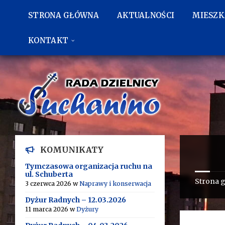
Przejdź
Przejdź
Przejdź
do
do
do
STRONA GŁÓWNA
AKTUALNOŚCI
MIESZ
treści
lewego
stopki
paska
bocznego
KONTAKT
KOMUNIKATY
Tymczasowa organizacja ruchu na
ul. Schuberta
Strona 
3 czerwca 2026
w
Naprawy i konserwacja
Dyżur Radnych – 12.03.2026
11 marca 2026
w
Dyżury