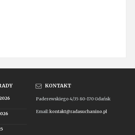
 RADY
KONTAKT
.2026
Paderewskiego 4/35 80-170 Gdańsk
Email:
kontakt@radasuchanino.pl
2026
25