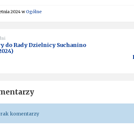
etnia 2024
w
Ogólne
dni
y do Rady Dzielnicy Suchanino
.2024)
mentarzy
rak komentarzy