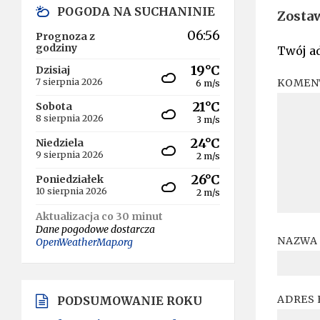
POGODA NA SUCHANINIE
Zosta
06:56
Prognoza z
godziny
Twój ad
19°C
Dzisiaj
KOMEN
7 sierpnia 2026
6 m/s
21°C
Sobota
8 sierpnia 2026
3 m/s
24°C
Niedziela
9 sierpnia 2026
2 m/s
26°C
Poniedziałek
10 sierpnia 2026
2 m/s
Aktualizacja co 30 minut
Dane pogodowe dostarcza
NAZWA
OpenWeatherMap.org
ADRES 
PODSUMOWANIE ROKU