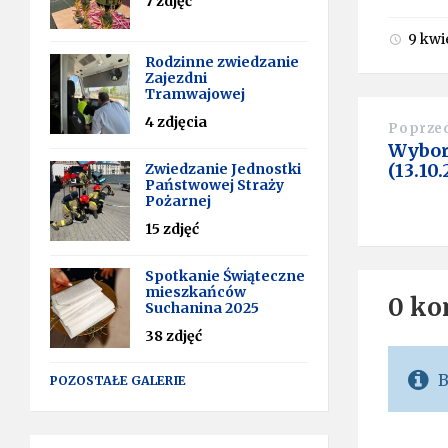
7 zdjęć
9 kwi
Rodzinne zwiedzanie
Zajezdni
Tramwajowej
4 zdjęcia
Poprze
Wybor
(13.10
Zwiedzanie Jednostki
Państwowej Straży
Pożarnej
15 zdjęć
Spotkanie Świąteczne
mieszkańców
0 ko
Suchanina 2025
38 zdjęć
B
POZOSTAŁE GALERIE