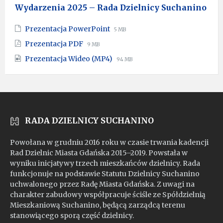
Wydarzenia 2025 – Rada Dzielnicy Suchanino
File
File
Prezentacja PowerPoint
5 MB
extension:
size:
File
File
Prezentacja PDF
9 MB
pptx
extension:
size:
File
File
Prezentacja Wideo (MP4)
pdf
94 MB
extension:
size:
mp4
RADA DZIELNICY SUCHANINO
Powołana w grudniu 2016 roku w czasie trwania kadencji
Rad Dzielnic Miasta Gdańska 2015–2019. Powstała w
wyniku inicjatywy trzech mieszkańców dzielnicy. Rada
funkcjonuje na podstawie Statutu Dzielnicy Suchanino
uchwalonego przez Radę Miasta Gdańska. Z uwagi na
charakter zabudowy współpracuje ściśle ze Spółdzielnią
Mieszkaniową Suchanino, będącą zarządcą terenu
stanowiącego sporą część dzielnicy.