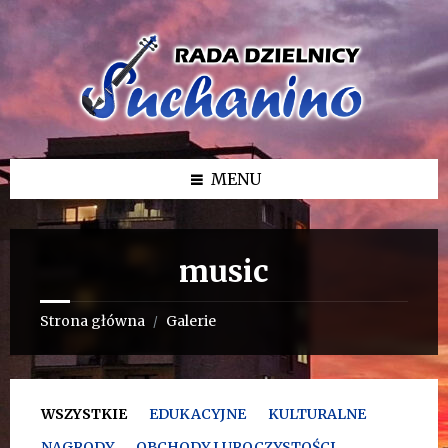
Przejdź
Przejdź
Przejdź
do
do
do
treści
lewego
stopki
paska
bocznego
MENU
music
Strona główna
Galerie
/
WSZYSTKIE
EDUKACYJNE
KULTURALNE
NAGRODY
OBCHODY I UROCZYSTOŚCI