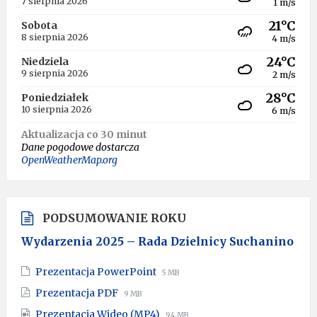
7 sierpnia 2026
1 m/s
21°C
Sobota
8 sierpnia 2026
4 m/s
24°C
Niedziela
9 sierpnia 2026
2 m/s
28°C
Poniedziałek
10 sierpnia 2026
6 m/s
Aktualizacja co 30 minut
Dane pogodowe dostarcza
OpenWeatherMap.org
PODSUMOWANIE ROKU
Wydarzenia 2025 – Rada Dzielnicy Suchanino
File
File
Prezentacja PowerPoint
5 MB
extension:
size:
File
File
Prezentacja PDF
9 MB
pptx
extension:
size:
File
File
Prezentacja Wideo (MP4)
94 MB