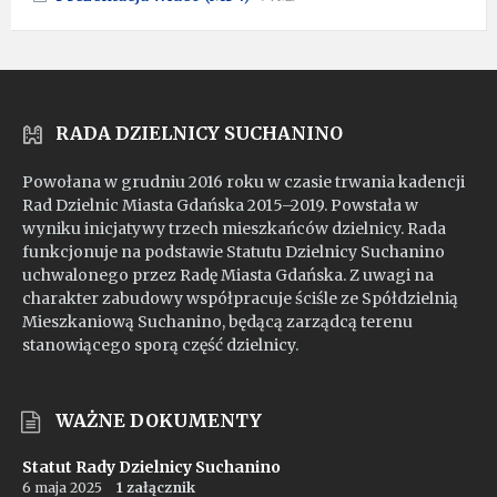
pdf
extension:
size:
mp4
RADA DZIELNICY SUCHANINO
Powołana w grudniu 2016 roku w czasie trwania kadencji
Rad Dzielnic Miasta Gdańska 2015–2019. Powstała w
wyniku inicjatywy trzech mieszkańców dzielnicy. Rada
funkcjonuje na podstawie Statutu Dzielnicy Suchanino
uchwalonego przez Radę Miasta Gdańska. Z uwagi na
charakter zabudowy współpracuje ściśle ze Spółdzielnią
Mieszkaniową Suchanino, będącą zarządcą terenu
stanowiącego sporą część dzielnicy.
WAŻNE DOKUMENTY
Statut Rady Dzielnicy Suchanino
6 maja 2025
1 załącznik