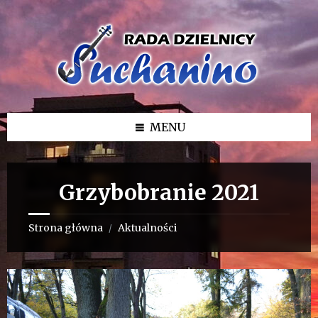
Przejdź
Przejdź
Przejdź
do
do
do
treści
lewego
stopki
paska
bocznego
MENU
Grzybobranie 2021
Strona główna
Aktualności
/