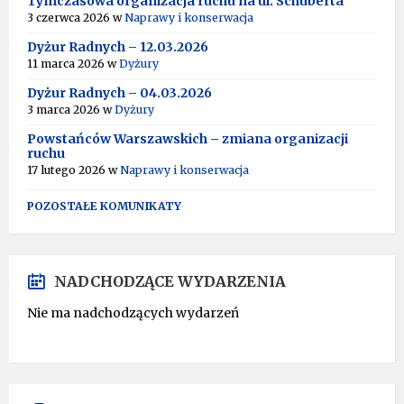
Tymczasowa organizacja ruchu na ul. Schuberta
N
3 czerwca 2026
w
Naprawy i konserwacja
A
T
Dyżur Radnych – 12.03.2026
I
11 marca 2026
w
Dyżury
V
Dyżur Radnych – 04.03.2026
E
:
3 marca 2026
w
Dyżury
Powstańców Warszawskich – zmiana organizacji
ruchu
17 lutego 2026
w
Naprawy i konserwacja
POZOSTAŁE KOMUNIKATY
NADCHODZĄCE WYDARZENIA
Nie ma nadchodzących wydarzeń