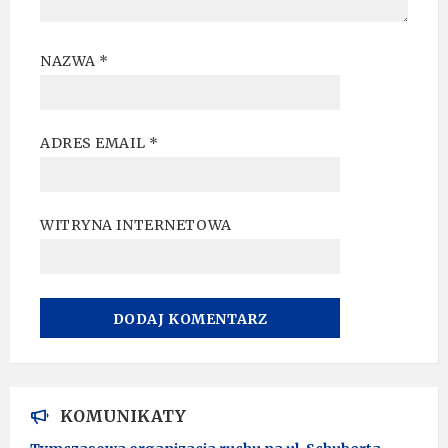
NAZWA
*
ADRES EMAIL
*
WITRYNA INTERNETOWA
A
L
T
KOMUNIKATY
E
R