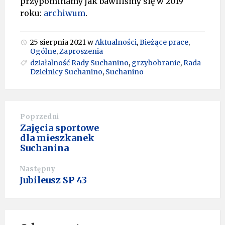
przypominamy jak bawiliśmy się w 2019
roku:
archiwum
.
25 sierpnia 2021
w
Aktualności
,
Bieżące prace
,
Ogólne
,
Zaproszenia
działalność Rady Suchanino
,
grzybobranie
,
Rada
Dzielnicy Suchanino
,
Suchanino
Poprzedni
Zajęcia sportowe
dla mieszkanek
Suchanina
Następny
Jubileusz SP 43