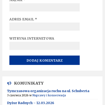
ADRES EMAIL
*
WITRYNA INTERNETOWA
A
L
T
KOMUNIKATY
E
R
Tymczasowa organizacja ruchu na ul. Schuberta
N
3 czerwca 2026
w
Naprawy i konserwacja
A
T
Dyżur Radnych – 12.03.2026