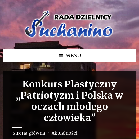
Przejdź
Przejdź
Przejdź
do
do
do
treści
lewego
stopki
paska
bocznego
MENU
Konkurs Plastyczny
„Patriotyzm i Polska w
oczach młodego
człowieka”
Strona główna
Aktualności
/