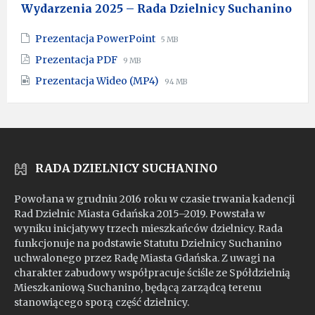
Wydarzenia 2025 – Rada Dzielnicy Suchanino
File
File
Prezentacja PowerPoint
5 MB
extension:
size:
File
File
Prezentacja PDF
9 MB
pptx
extension:
size:
File
File
Prezentacja Wideo (MP4)
pdf
94 MB
extension:
size:
mp4
RADA DZIELNICY SUCHANINO
Powołana w grudniu 2016 roku w czasie trwania kadencji
Rad Dzielnic Miasta Gdańska 2015–2019. Powstała w
wyniku inicjatywy trzech mieszkańców dzielnicy. Rada
funkcjonuje na podstawie Statutu Dzielnicy Suchanino
uchwalonego przez Radę Miasta Gdańska. Z uwagi na
charakter zabudowy współpracuje ściśle ze Spółdzielnią
Mieszkaniową Suchanino, będącą zarządcą terenu
stanowiącego sporą część dzielnicy.