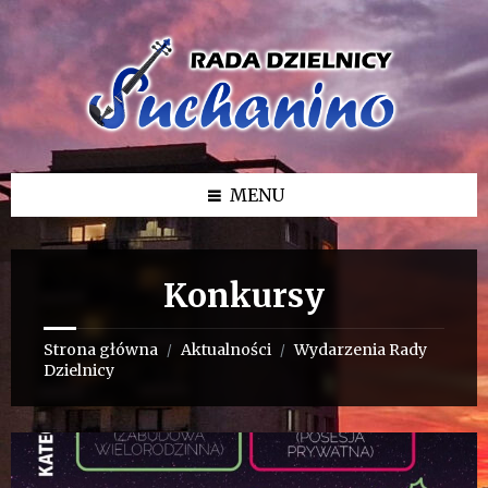
Przejdź
Przejdź
Przejdź
do
do
do
treści
lewego
stopki
paska
bocznego
MENU
Konkursy
Strona główna
Aktualności
Wydarzenia Rady
/
/
Dzielnicy