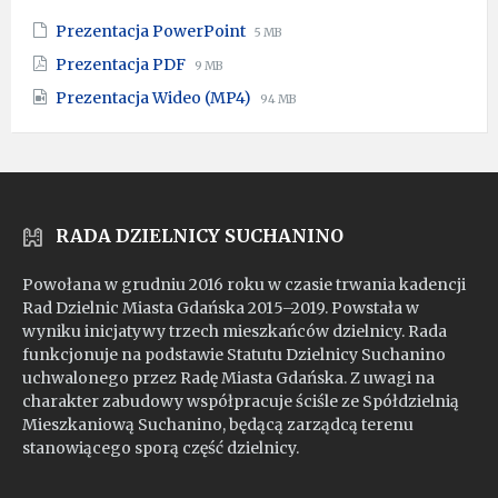
File
File
Prezentacja PowerPoint
5 MB
extension:
size:
File
File
Prezentacja PDF
9 MB
pptx
extension:
size:
File
File
Prezentacja Wideo (MP4)
pdf
94 MB
extension:
size:
mp4
RADA DZIELNICY SUCHANINO
Powołana w grudniu 2016 roku w czasie trwania kadencji
Rad Dzielnic Miasta Gdańska 2015–2019. Powstała w
wyniku inicjatywy trzech mieszkańców dzielnicy. Rada
funkcjonuje na podstawie Statutu Dzielnicy Suchanino
uchwalonego przez Radę Miasta Gdańska. Z uwagi na
charakter zabudowy współpracuje ściśle ze Spółdzielnią
Mieszkaniową Suchanino, będącą zarządcą terenu
stanowiącego sporą część dzielnicy.