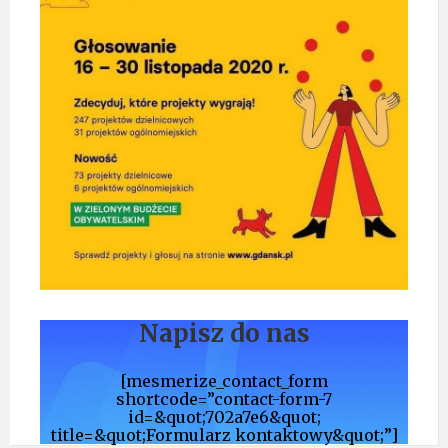
Napisz do nas
[mesmerize_contact_form
shortcode=”contact-form-7
id=&quot;702a7e6&quot;
title=&quot;Formularz kontaktowy&quot;”]