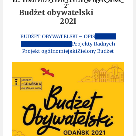
id=”mesmerize_users_custom_widgets_areas_
2″]
Budżet obywatelski
2021
BUDŻET OBYWATELSKI – OPIS
Projekty
Dzielnicy Suchanino
Projekty Radnych
Projekt ogólnomiejski
Zielony Budżet