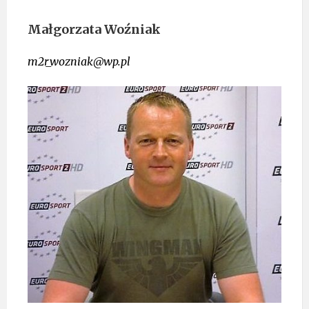
Małgorzata Woźniak
m2r_wozniak@wp.pl