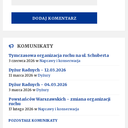
A
L
T
KOMUNIKATY
E
R
Tymczasowa organizacja ruchu na ul. Schuberta
N
3 czerwca 2026
w
Naprawy i konserwacja
A
T
Dyżur Radnych – 12.03.2026
I
11 marca 2026
w
Dyżury
V
Dyżur Radnych – 04.03.2026
E
:
3 marca 2026
w
Dyżury
Powstańców Warszawskich – zmiana organizacji
ruchu
17 lutego 2026
w
Naprawy i konserwacja
POZOSTAŁE KOMUNIKATY