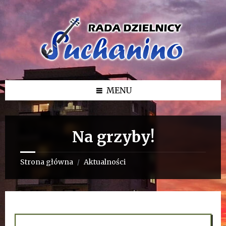
Przejdź
Przejdź
Przejdź
do
do
do
treści
lewego
stopki
paska
bocznego
MENU
Na grzyby!
Strona główna
Aktualności
/