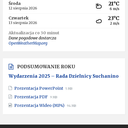
21°C
Środa
12 sierpnia 2026
6 m/s
23°C
Czwartek
13 sierpnia 2026
2 m/s
Aktualizacja co 30 minut
Dane pogodowe dostarcza
OpenWeatherMap.org
PODSUMOWANIE ROKU
Wydarzenia 2025 – Rada Dzielnicy Suchanino
File
File
Prezentacja PowerPoint
5 MB
extension:
size:
File
File
Prezentacja PDF
9 MB
pptx
extension:
size:
File
File
Prezentacja Wideo (MP4)
pdf
94 MB
extension:
size:
mp4