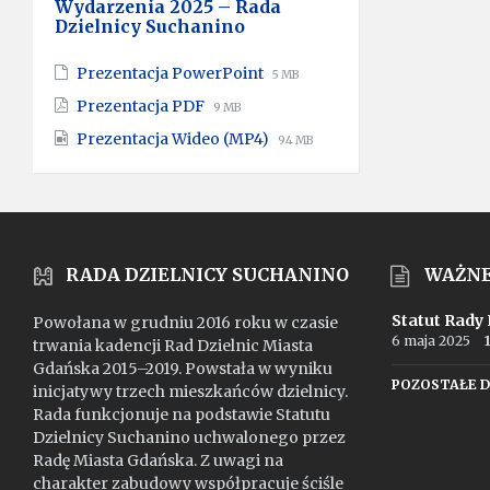
Wydarzenia 2025 – Rada
Dzielnicy Suchanino
File
File
Prezentacja PowerPoint
5 MB
extension:
size:
File
File
Prezentacja PDF
9 MB
pptx
extension:
size:
File
File
Prezentacja Wideo (MP4)
pdf
94 MB
extension:
size:
mp4
RADA DZIELNICY SUCHANINO
WAŻN
Statut Rady
Powołana w grudniu 2016 roku w czasie
6 maja 2025
trwania kadencji Rad Dzielnic Miasta
Gdańska 2015–2019. Powstała w wyniku
POZOSTAŁE 
inicjatywy trzech mieszkańców dzielnicy.
Rada funkcjonuje na podstawie Statutu
Dzielnicy Suchanino uchwalonego przez
Radę Miasta Gdańska. Z uwagi na
charakter zabudowy współpracuje ściśle