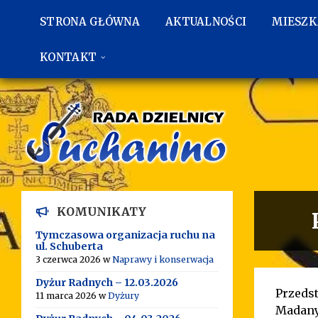
Przejdź
Przejdź
Przejdź
do
do
do
STRONA GŁÓWNA
AKTUALNOŚCI
MIESZ
treści
lewego
stopki
paska
bocznego
KONTAKT
KOMUNIKATY
Tymczasowa organizacja ruchu na
ul. Schuberta
3 czerwca 2026
w
Naprawy i konserwacja
Dyżur Radnych – 12.03.2026
Przeds
11 marca 2026
w
Dyżury
Madany