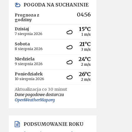
POGODA NA SUCHANINIE
04:56
Prognoza z
godziny
15°C
Dzisiaj
7 sierpnia 2026
1 m/s
21°C
Sobota
8 sierpnia 2026
3 m/s
24°C
Niedziela
9 sierpnia 2026
2 m/s
26°C
Poniedziałek
10 sierpnia 2026
2 m/s
Aktualizacja co 30 minut
Dane pogodowe dostarcza
OpenWeatherMap.org
PODSUMOWANIE ROKU