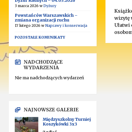
Dyżur Radnych – 04.03.2026
3 marca 2026
w
Dyżury
Książk
Powstańców Warszawskich –
wizytę 
zmiana organizacji ruchu
Ułatwi 
17 lutego 2026
w
Naprawy i konserwacja
osobom
POZOSTAŁE KOMUNIKATY
NADCHODZĄCE
WYDARZENIA
Nie ma nadchodzących wydarzeń
NAJNOWSZE GALERIE
Międzyszkolny Turniej
Koszykówki 3x3