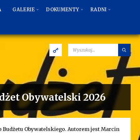
A
GALERIE
DOKUMENTY
RADNI
SZUKAJ:
udżet Obywatelski 2026
o Budżetu Obywatelskiego. Autorem jest Marcin