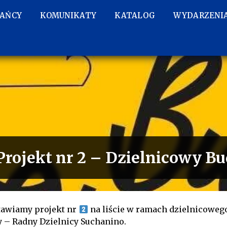
KAŃCY
KOMUNIKATY
KATALOG
WYDARZENI
Projekt nr 2 – Dzielnicowy B
tawiamy projekt nr
na liście w ramach dzielnicoweg
 – Radny Dzielnicy Suchanino.