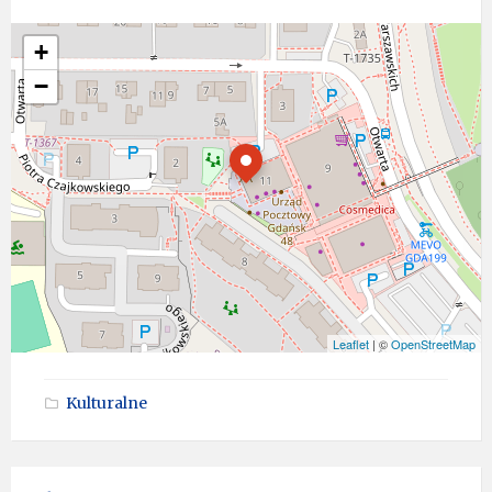
+
−
Leaflet
| ©
OpenStreetMap
Kulturalne