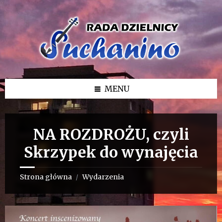
Przejdź
Przejdź
Przejdź
do
do
do
treści
lewego
stopki
paska
bocznego
MENU
NA ROZDROŻU, czyli
Skrzypek do wynajęcia
Strona główna
Wydarzenia
/