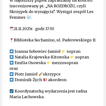
W najbliższy piątek zapraszamy na koncert
inscenizowany pt. „NA ROZDROŻU, czyli
Skrzypek do wynajęcia”. Wystąpi zespół Les
Femmes
.
21.11.2025r. godz 17:30
Biblioteka Suchanino, ul. Paderewskiego 11
Joanna Sobowiec-Jamioł
sopran
Natalia Krajewska-Kitowska
sopran
Emilia Osowska
mezzosopran
oraz
Piotr Jamioł
skrzypce
Dominik Żych
akordeon
Koordynatorką wydarzenia jest radna
Maria Lachowska.