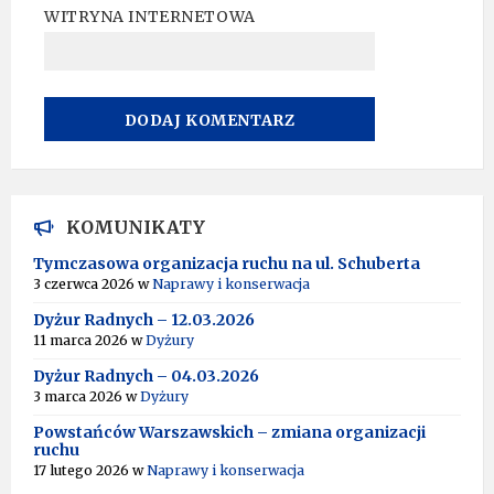
WITRYNA INTERNETOWA
A
L
T
KOMUNIKATY
E
R
Tymczasowa organizacja ruchu na ul. Schuberta
N
3 czerwca 2026
w
Naprawy i konserwacja
A
T
Dyżur Radnych – 12.03.2026
I
11 marca 2026
w
Dyżury
V
Dyżur Radnych – 04.03.2026
E
:
3 marca 2026
w
Dyżury
Powstańców Warszawskich – zmiana organizacji
ruchu
17 lutego 2026
w
Naprawy i konserwacja