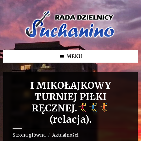
Przejdź
Przejdź
Przejdź
do
do
do
treści
lewego
stopki
paska
bocznego
MENU
I MIKOŁAJKOWY
TURNIEJ PIŁKI
RĘCZNEJ.
(relacja).
Strona główna
Aktualności
/