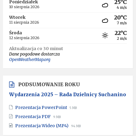
25°C
Poniedziałek
10 sierpnia 2026
4 m/s
20°C
Wtorek
11 sierpnia 2026
7 m/s
22°C
Środa
12 sierpnia 2026
2 m/s
Aktualizacja co 30 minut
Dane pogodowe dostarcza
OpenWeatherMap.org
PODSUMOWANIE ROKU
Wydarzenia 2025 – Rada Dzielnicy Suchanino
File
File
Prezentacja PowerPoint
5 MB
extension:
size:
File
File
Prezentacja PDF
9 MB
pptx
extension:
size:
File
File
Prezentacja Wideo (MP4)
pdf
94 MB
extension:
size: