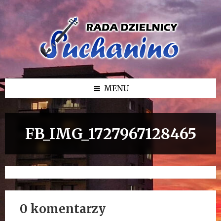
Przejdź
Przejdź
Przejdź
do
do
do
treści
lewego
stopki
paska
bocznego
MENU
FB_IMG_1727967128465
0 komentarzy