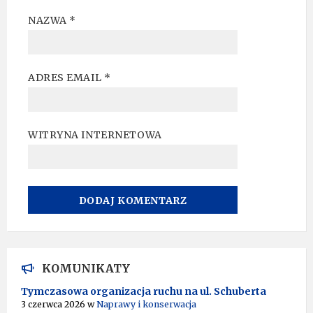
NAZWA
*
ADRES EMAIL
*
WITRYNA INTERNETOWA
A
L
T
KOMUNIKATY
E
R
Tymczasowa organizacja ruchu na ul. Schuberta
N
3 czerwca 2026
w
Naprawy i konserwacja
A