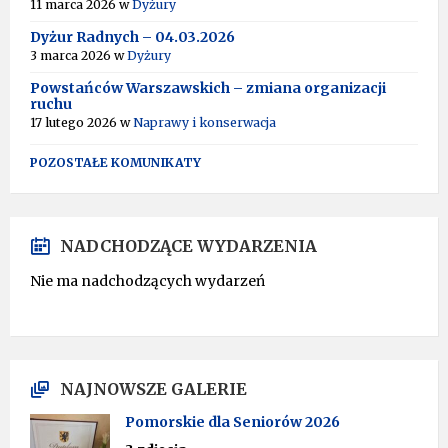
I
11 marca 2026
w
Dyżury
V
Dyżur Radnych – 04.03.2026
E
:
3 marca 2026
w
Dyżury
Powstańców Warszawskich – zmiana organizacji
ruchu
17 lutego 2026
w
Naprawy i konserwacja
POZOSTAŁE KOMUNIKATY
NADCHODZĄCE WYDARZENIA
Nie ma nadchodzących wydarzeń
NAJNOWSZE GALERIE
Pomorskie dla Seniorów 2026