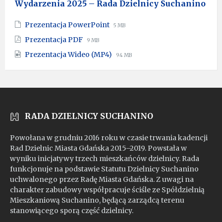
Wydarzenia 2025 – Rada Dzielnicy Suchanino
File
File
Prezentacja PowerPoint
5 MB
extension:
size:
File
File
Prezentacja PDF
9 MB
pptx
extension:
size:
File
File
Prezentacja Wideo (MP4)
pdf
94 MB
extension:
size:
mp4
RADA DZIELNICY SUCHANINO
Powołana w grudniu 2016 roku w czasie trwania kadencji
Rad Dzielnic Miasta Gdańska 2015–2019. Powstała w
wyniku inicjatywy trzech mieszkańców dzielnicy. Rada
funkcjonuje na podstawie Statutu Dzielnicy Suchanino
uchwalonego przez Radę Miasta Gdańska. Z uwagi na
charakter zabudowy współpracuje ściśle ze Spółdzielnią
Mieszkaniową Suchanino, będącą zarządcą terenu
stanowiącego sporą część dzielnicy.