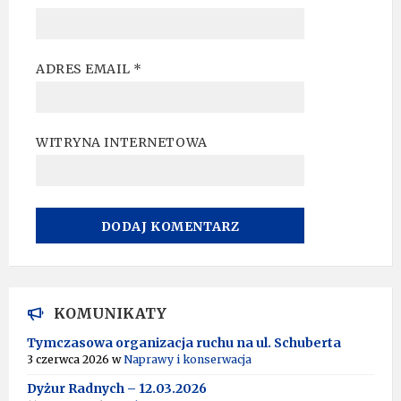
ADRES EMAIL
*
WITRYNA INTERNETOWA
A
L
T
KOMUNIKATY
E
R
Tymczasowa organizacja ruchu na ul. Schuberta
N
3 czerwca 2026
w
Naprawy i konserwacja
A
T
Dyżur Radnych – 12.03.2026