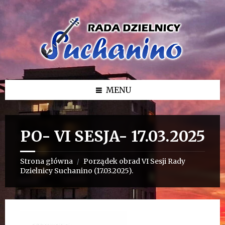
Przejdź
Przejdź
Przejdź
do
do
do
treści
lewego
stopki
paska
bocznego
MENU
PO- VI SESJA- 17.03.2025
Strona główna
Porządek obrad VI Sesji Rady
/
Dzielnicy Suchanino (17.03.2025).