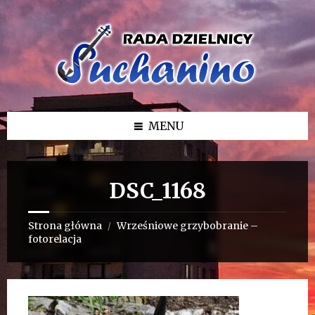
Przejdź
Przejdź
Przejdź
do
do
do
treści
lewego
stopki
paska
bocznego
MENU
DSC_1168
Strona główna
Wrześniowe grzybobranie –
/
fotorelacja