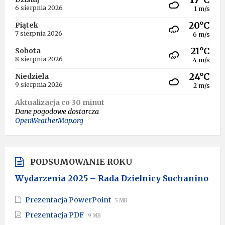
6 sierpnia 2026
1 m/s
20°C
Piątek
7 sierpnia 2026
6 m/s
21°C
Sobota
8 sierpnia 2026
4 m/s
24°C
Niedziela
9 sierpnia 2026
2 m/s
Aktualizacja co 30 minut
Dane pogodowe dostarcza
OpenWeatherMap.org
PODSUMOWANIE ROKU
Wydarzenia 2025 – Rada Dzielnicy Suchanino
File
File
Prezentacja PowerPoint
5 MB
extension:
size:
File
File
Prezentacja PDF
9 MB
pptx
extension:
size: