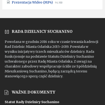
File
File
Prezentacja Wideo (MP4)
pdf
94 MB
extension:
size:
mp4
RADA DZIELNICY SUCHANINO
Powołana w grudniu 2016 roku w czasie trwania kadencji
Rad Dzielnic Miasta Gdańska 2015–2019. Powstała w
wyniku inicjatywy trzech mieszkańców dzielnicy. Rada
funkcjonuje na podstawie Statutu Dzielnicy Suchanino
uchwalonego przez Radę Miasta Gdańska. Z uwagi na
charakter zabudowy współpracuje ściśle ze Spółdzielnią
Mieszkaniową Suchanino, będącą zarządcą terenu
stanowiącego sporą część dzielnicy.
WAŻNE DOKUMENTY
Statut Rady Dzielnicy Suchanino