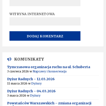
WITRYNA INTERNETOWA
A
L
T
KOMUNIKATY
E
R
Tymczasowa organizacja ruchu na ul. Schuberta
N
3 czerwca 2026
w
Naprawy i konserwacja
A
T
Dyżur Radnych – 12.03.2026
I
11 marca 2026
w
Dyżury
V
Dyżur Radnych – 04.03.2026
E
:
3 marca 2026
w
Dyżury
Powstańców Warszawskich – zmiana organizacji