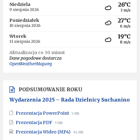
26°C
Niedziela
9 sierpnia 2026
3 m/s
27°C
Poniedziałek
10 sierpnia 2026
6 m/s
19°C
Wtorek
11 sierpnia 2026
8 m/s
Aktualizacja co 30 minut
Dane pogodowe dostarcza
OpenWeatherMap.org
PODSUMOWANIE ROKU
Wydarzenia 2025 – Rada Dzielnicy Suchanino
File
File
Prezentacja PowerPoint
5 MB
extension:
size:
File
File
Prezentacja PDF
9 MB
pptx
extension:
size:
File
File
Prezentacja Wideo (MP4)
pdf
94 MB
extension:
size: