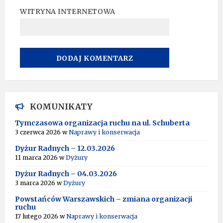
WITRYNA INTERNETOWA
A
L
T
KOMUNIKATY
E
R
Tymczasowa organizacja ruchu na ul. Schuberta
N
3 czerwca 2026
w
Naprawy i konserwacja
A
T
Dyżur Radnych – 12.03.2026
I
11 marca 2026
w
Dyżury
V
Dyżur Radnych – 04.03.2026
E
:
3 marca 2026
w
Dyżury
Powstańców Warszawskich – zmiana organizacji
ruchu
17 lutego 2026
w
Naprawy i konserwacja