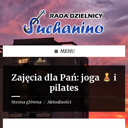
Przejdź
Przejdź
Przejdź
do
do
do
treści
lewego
stopki
paska
bocznego
MENU
Zajęcia dla Pań: joga
i
pilates
Strona główna
Aktualności
/